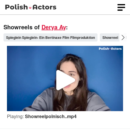
Showreels of
Derya Ay
:
Spieglein Spieglein- Ein Bertinaxe Film Filmproduktion
Showreel
Sz
P
l
Playing:
Showreelpolnisch..mp4
a