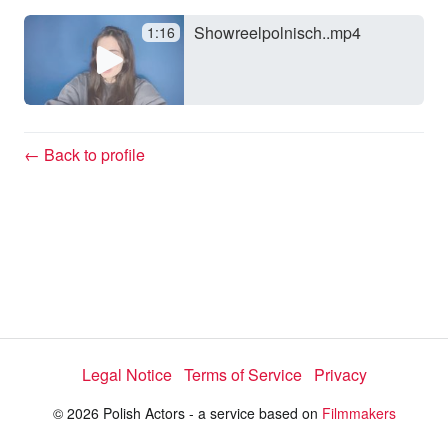
Showreelpolnisch..mp4
1:16
y
V
← Back to profile
i
d
e
Legal Notice
Terms of Service
Privacy
o
© 2026 Polish Actors - a service based on
Filmmakers