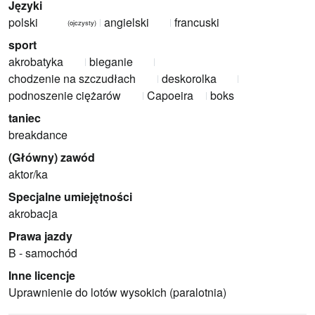
Języki
polski
angielski
francuski
(ojczysty)
sport
akrobatyka
bieganie
chodzenie na szczudłach
deskorolka
podnoszenie ciężarów
Capoeira
boks
taniec
breakdance
(Główny) zawód
aktor/ka
Specjalne umiejętności
akrobacja
Prawa jazdy
B - samochód
Inne licencje
Uprawnienie do lotów wysokich (paralotnia)