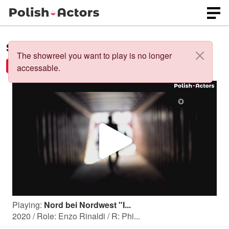
Showreels of
Lukas Surowiec
:
The showreel you want to play is no longer
Nord bei Nordwest 2021
accessable.
P
l
Playing:
Nord bei Nordwest "I...
a
2020 / Role: Enzo Rinaldi / R: Phi...