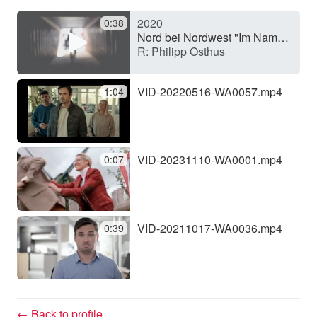
2020
0:38
y
Nord bei Nordwest "Im Namen des Vaters" (TV series)
R: Philipp Osthus
V
VID-20220516-WA0057.mp4
1:04
i
VID-20231110-WA0001.mp4
0:07
d
e
VID-20211017-WA0036.mp4
0:39
o
← Back to profile